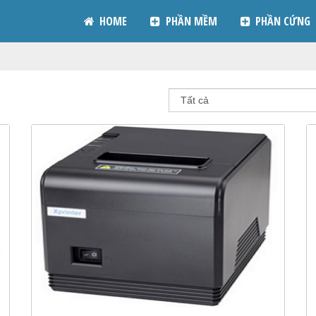
HOME
PHẦN MỀM
PHẦN CỨNG